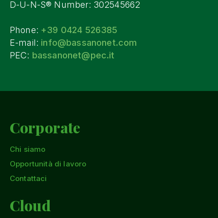
D-U-N-S® Number: 302545662
Phone:
+39 0424 526385
E-mail:
info@bassanonet.com
PEC:
bassanonet@pec.it
Corporate
Chi siamo
Opportunità di lavoro
Contattaci
Cloud